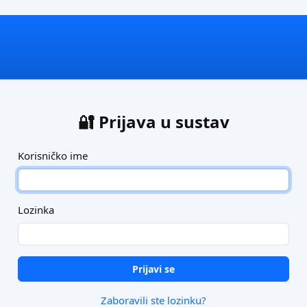
🔐 Prijava u sustav
Korisničko ime
Lozinka
Prijavi se
Zaboravili ste lozinku?